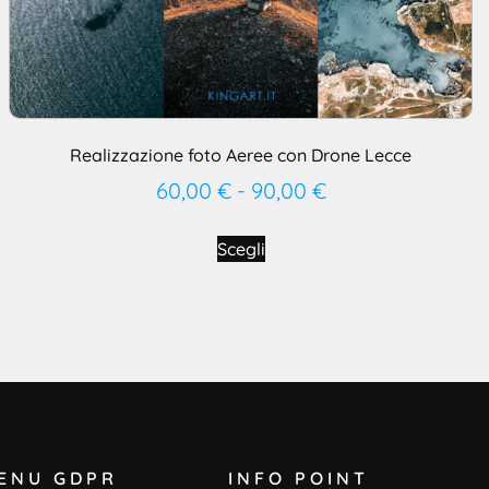
Realizzazione foto Aeree con Drone Lecce
60,00
€
-
90,00
€
Scegli
ENU GDPR
INFO POINT