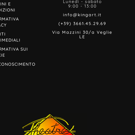
Lunedì - sabato
INI E
9:00 - 13:00
IZIONI
info@kingart.it
RMATIVA
(+39) 3661.45.29.69
ACY
Via Mazzini 30/a Veglie
ITI
LE
IMEDIALI
RMATIVA SUI
IE
CONOSCIMENTO