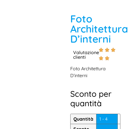
Foto
Architettura
D’interni
Valutazione
clienti
Foto Architettura
D’interni
Sconto per
quantità
Quantità
1 - 4
5 - 
Sconto
—
16.