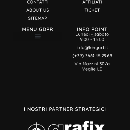
CONTATTI
AFFILIATI
ABOUT US
TICKET
SITEMAP
MENU GDPR
INFO POINT
Lunedì - sabato
9:00 - 13:00
TERMINI E CONDIZIONI
INFORMATIVA PRIVACY
CREDITI MULTIMEDIALI
INFORMATIVA SUI COOKIE
info@kingart.it
(+39) 3661.45.29.69
Via Mazzini 30/a
Veglie LE
I NOSTRI PARTNER STRATEGICI