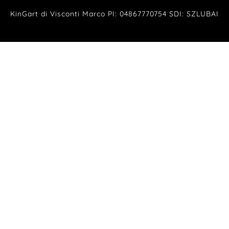
KinGart di Visconti Marco PI: 04867770754 SDI: SZLUBAI