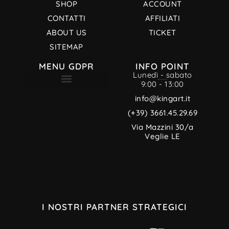
SHOP
ACCOUNT
CONTATTI
AFFILIATI
ABOUT US
TICKET
SITEMAP
MENU GDPR
INFO POINT
Lunedì - sabato
9:00 - 13:00
TERMINI E CONDIZIONI
INFORMATIVA PRIVACY
CREDITI MULTIMEDIALI
INFORMATIVA SUI COOKIE
info@kingart.it
(+39) 3661.45.29.69
Via Mazzini 30/a
Veglie LE
I NOSTRI PARTNER STRATEGICI