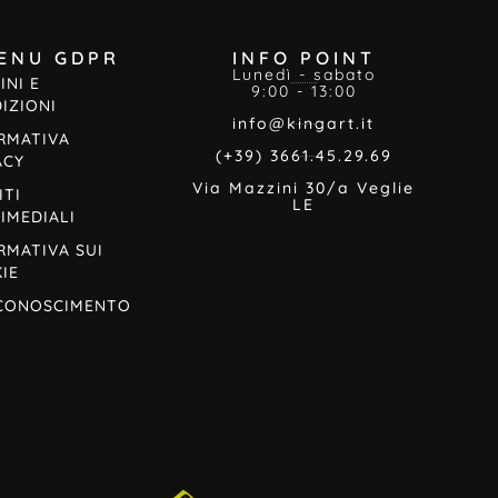
ENU GDPR
INFO POINT
Lunedì - sabato
INI E
9:00 - 13:00
IZIONI
info@kingart.it
RMATIVA
(+39) 3661.45.29.69
ACY
Via Mazzini 30/a Veglie
ITI
LE
IMEDIALI
RMATIVA SUI
IE
CONOSCIMENTO