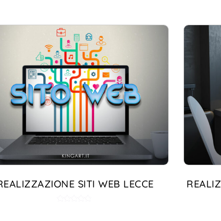
Valutato
5.00
su 5
REALIZZAZIONE SITI WEB LECCE
REALIZ
Valutato
5.00
su 5