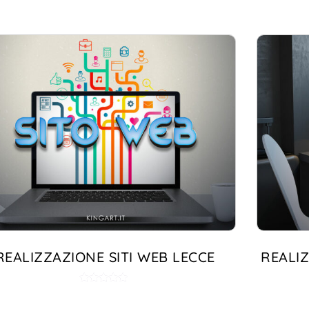
Valutato
5.00
su 5
REALIZZAZIONE SITI WEB LECCE
REALIZ
Valutato
5.00
su 5