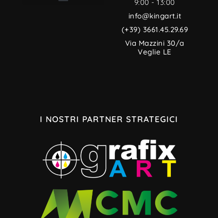
9:00 - 13:00
TERMINI E CONDIZIONI
INFORMATIVA PRIVACY
CREDITI MULTIMEDIALI
INFORMATIVA SUI COOKIE
info@kingart.it
(+39) 3661.45.29.69
Via Mazzini 30/a
Veglie LE
I NOSTRI PARTNER STRATEGICI