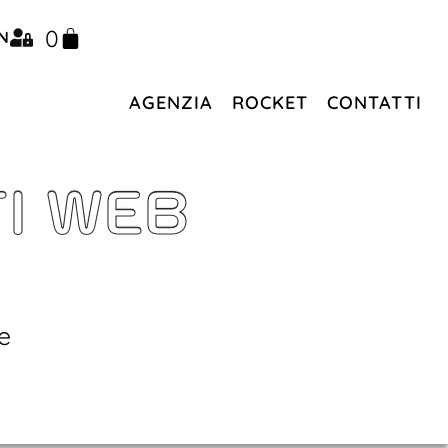
0
N
AGENZIA
ROCKET
CONTATTI
TI WEB
e