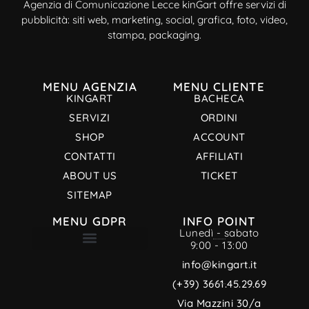
Agenzia di Comunicazione Lecce kinGart offre servizi di
pubblicità: siti web, marketing, social, grafica, foto, video,
stampa, packaging.
MENU AGENZIA
MENU CLIENTE
KINGART
BACHECA
SERVIZI
ORDINI
SHOP
ACCOUNT
CONTATTI
AFFILIATI
ABOUT US
TICKET
SITEMAP
MENU GDPR
INFO POINT
Lunedì - sabato
9:00 - 13:00
TERMINI E CONDIZIONI
INFORMATIVA PRIVACY
CREDITI MULTIMEDIALI
INFORMATIVA SUI COOKIE
info@kingart.it
(+39) 3661.45.29.69
Via Mazzini 30/a