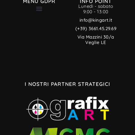
MENU GDPR
INFO POINT
Lunedì - sabato
9:00 - 13:00
TERMINI E CONDIZIONI
INFORMATIVA PRIVACY
CREDITI MULTIMEDIALI
INFORMATIVA SUI COOKIE
info@kingart.it
(+39) 3661.45.29.69
Via Mazzini 30/a
Veglie LE
I NOSTRI PARTNER STRATEGICI