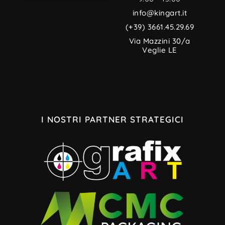
TERMINI E CONDIZIONI
INFORMATIVA PRIVACY
CREDITI MULTIMEDIALI
INFORMATIVA SUI COOKIE
info@kingart.it
(+39) 3661.45.29.69
Via Mazzini 30/a
Veglie LE
I NOSTRI PARTNER STRATEGICI