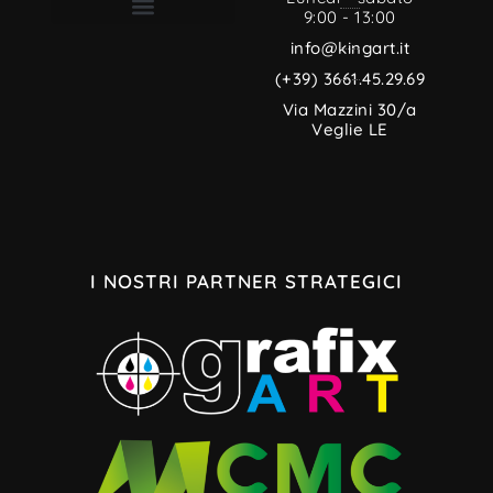
9:00 - 13:00
TERMINI E CONDIZIONI
INFORMATIVA PRIVACY
CREDITI MULTIMEDIALI
INFORMATIVA SUI COOKIE
info@kingart.it
(+39) 3661.45.29.69
Via Mazzini 30/a
Veglie LE
I NOSTRI PARTNER STRATEGICI